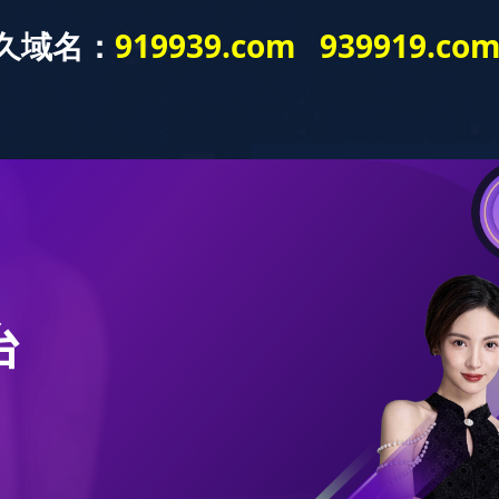
开云手机网（中国）官方网站概况
资讯中心
党群工作
动
植树活动，集团20余名团员和党员青年参加了此次活动。大家兴致勃勃、干
植物。集团党委副书记陈维清也来到青年员工中间，进行交流和指导。
然、重视环保的责任意识，提升了团委的凝聚力和战斗力。