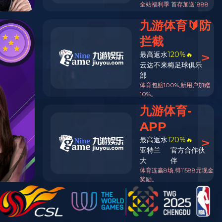
录
近期文章
长泾路（一干河东路-一干河西路）改造工
程施工监理中标候选人公示
城西部分地块环境提升工程中标候选人公示
城东花苑室外维修工程中标候选人公示
2026年度保障性租赁住房零星维修工程中标
候选人公示
阳光系列（阳光春晓、阳光诚域、阳光经典
和阳光锦上）存量房2026年度企划服务中标
候选人公示
张家港市金厦房地产开发有限公司 阳光怡庭
小区围墙改造工程中标候选人公示
农乘路新建工程施工监理中标候选人公示