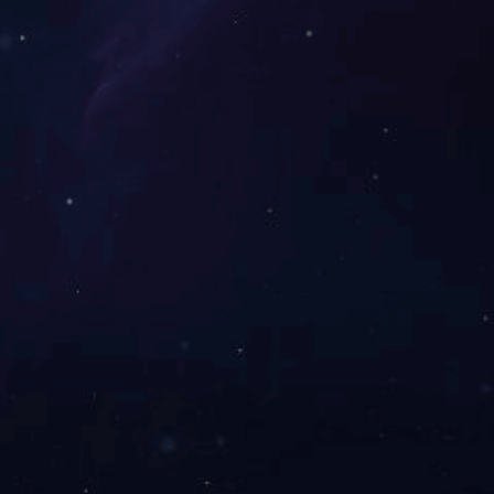
群体活动
为充分展示党史学习教育和“我为群众办实事”“两在两同”实践成果，
站点地图 |
开云手机网（中国）官方网站概况
|
联系我们
|
法律声明
版权所有 开云手机网（中国）官方网站
地址：市永安路950号 电话：0512-56998502 传真：0512-56998503