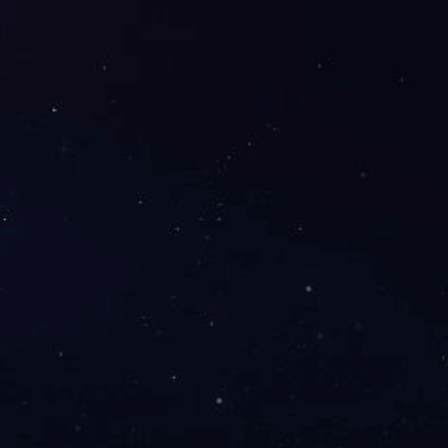
近日，市城投集团举办“我为群众办实事
[...]
1
2
3
下一个